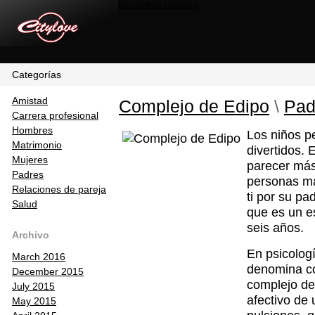
Encuentras calientes
Categorías
Amistad
Complejo de Edipo
\
Pad
Carrera profesional
Hombres
Los niños p
Matrimonio
divertidos. 
Mujeres
parecer más
Padres
personas mad
Relaciones de pareja
ti por su p
Salud
que es un e
seis años.
Archivo
En psicolog
March 2016
denomina co
December 2015
complejo de 
July 2015
afectivo de 
May 2015