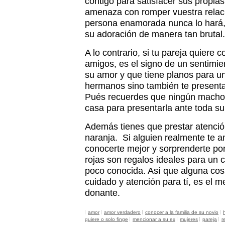
contigo para satisfacer sus propias
amenaza con romper vuestra relac
persona enamorada nunca lo hará, 
su adoración de manera tan brutal.
A lo contrario, si tu pareja quiere 
amigos, es el signo de un sentimie
su amor y que tiene planos para un
hermanos sino también te presentar
Pués recuerdes que ningún macho n
casa para presentarla ante toda su 
Además tienes que prestar atenció
naranja. Si alguien realmente te 
conocerte mejor y sorprenderte por
rojas son regalos ideales para un
poco conocida. Así que alguna cosi
cuidado y atención para tí, es el m
donante.
amor
amor verdadero
conocer a la familia de su novio
quiere o solo finge
mencionar a su ex
mujeres
pareja
r