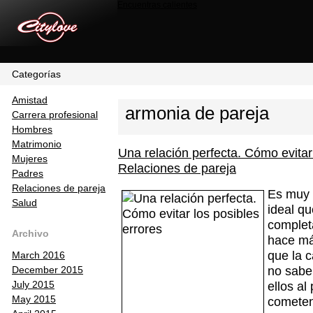
Encuentras calientes
Categorías
Amistad
armonia de pareja
Carrera profesional
Hombres
Matrimonio
Una relación perfecta. Cómo evitar
Mujeres
Relaciones de pareja
Padres
Relaciones de pareja
Es muy 
Salud
ideal q
complet
Archivo
hace má
que la 
March 2016
no sabe
December 2015
ellos al
July 2015
May 2015
cometen