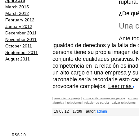
April 2015
ruptura.
March 2015
¿De qué 
March 2012
February 2012
Una c
January 2012
December 2011
Ante tod
November 2011
igualdad de derechos y la falta d
October 2011
persona tiene su propia imagen de
September 2011
conjunto de cualidades positivas. 
August 2011
competencia en la relación es inad
un alto cargo en una empresa y s
razonable sería recordarle esto cad
provocarle complejos.
Leer más
armonia de pareja
como evitar errores en pareja
errores
aburrida
relaciones
relaciones pareja
salvar relaciones
19.03.12
17:09
autor:
admin
RSS 2.0