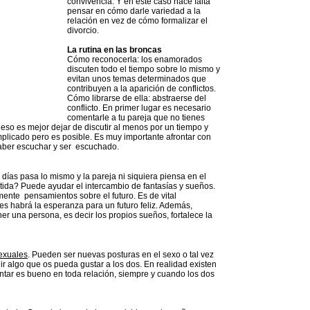
convivencia. Y en este caso hace falta
pensar en cómo darle variedad a la
relación en vez de cómo formalizar el
divorcio.
La rutina en las broncas
Cómo reconocerla: los enamorados
discuten todo el tiempo sobre lo mismo y
evitan unos temas determinados que
contribuyen a la aparición de conflictos.
Cómo librarse de ella: abstraerse del
conflicto. En primer lugar es necesario
comentarle a tu pareja que no tienes
 eso es mejor dejar de discutir al menos por un tiempo y
mplicado pero es posible. Es muy importante afrontar con
saber escuchar y ser escuchado.
 días pasa lo mismo y la pareja ni siquiera piensa en el
rtida? Puede ayudar el intercambio de fantasías y sueños.
mente pensamientos sobre el futuro. Es de vital
nces habrá la esperanza para un futuro feliz. Además,
er una persona, es decir los propios sueños, fortalece la
sexuales
. Pueden ser nuevas posturas en el sexo o tal vez
ir algo que os pueda gustar a los dos. En realidad existen
ntar es bueno en toda relación, siempre y cuando los dos