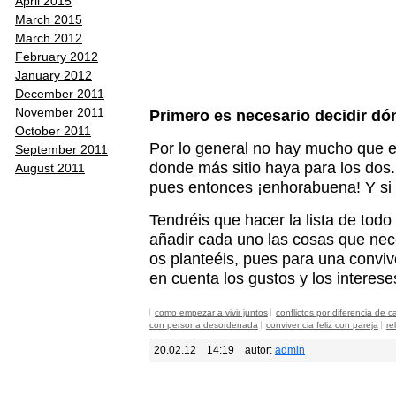
April 2015
March 2015
March 2012
February 2012
January 2012
December 2011
November 2011
Primero es necesario decidir dón
October 2011
Por lo general no hay mucho que el
September 2011
donde más sitio haya para los dos. 
August 2011
pues entonces ¡enhorabuena! Y si n
Tendréis que hacer la lista de todo
añadir cada uno las cosas que nec
os planteéis, pues para una convive
en cuenta los gustos y los interese
como empezar a vivir juntos
conflictos por diferencia de c
con persona desordenada
convivencia feliz con pareja
re
20.02.12
14:19
autor:
admin