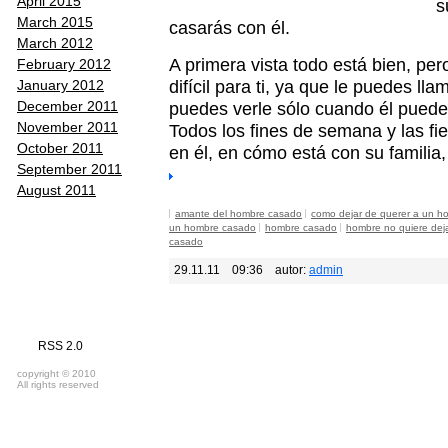
April 2015
s
March 2015
casarás con él.
March 2012
A primera vista todo está bien, pe
February 2012
difícil para ti, ya que le puedes ll
January 2012
puedes verle sólo cuando él puede 
December 2011
November 2011
Todos los fines de semana y las f
October 2011
en él, en cómo está con su familia,
September 2011
August 2011
amante del hombre casado
como dejar de querer a un 
un hombre casado
hombre casado
hombre no quiere deja
casado
29.11.11
09:36
autor:
admin
RSS 2.0
copyright © 2010
All rights reserved