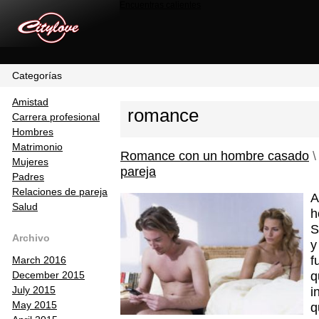
Encuentras calientes
Categorías
Amistad
romance
Carrera profesional
Hombres
Matrimonio
Romance con un hombre casado
Mujeres
pareja
Padres
Relaciones de pareja
A
Salud
h
S
Archivo
y
f
March 2016
q
December 2015
i
July 2015
May 2015
q