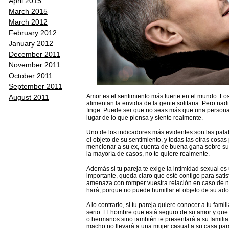
April 2015
March 2015
March 2012
February 2012
January 2012
December 2011
November 2011
October 2011
September 2011
Amor es el sentimiento más fuerte en el mundo. Lo
August 2011
alimentan la envidia de la gente solitaria. Pero nad
finge. Puede ser que no seas más que una persona c
lugar de lo que piensa y siente realmente.
Uno de los indicadores más evidentes son las pala
el objeto de su sentimiento, y todas las otras cosas
mencionar a su ex, cuenta de buena gana sobre sus
la mayoría de casos, no te quiere realmente.
Además si tu pareja te exige la intimidad sexual 
importante, queda claro que esté contigo para satis
amenaza con romper vuestra relación en caso de 
hará, porque no puede humillar el objeto de su ado
A lo contrario, si tu pareja quiere conocer a tu fami
serio. El hombre que está seguro de su amor y que 
o hermanos sino también te presentará a su familia
macho no llevará a una mujer casual a su casa para