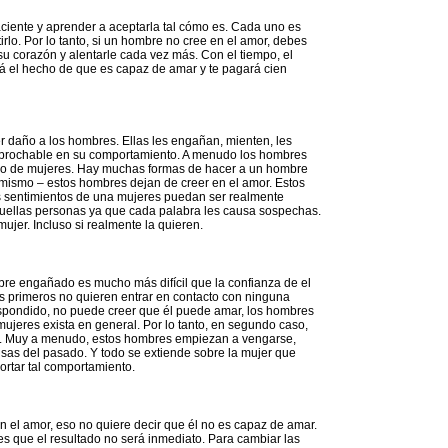
aciente y aprender a aceptarla tal cómo es. Cada uno es
rlo. Por lo tanto, si un hombre no cree en el amor, debes
su corazón y alentarle cada vez más. Con el tiempo, el
rá el hecho de que es capaz de amar y te pagará cien
r daño a los hombres. Ellas les engañan, mienten, les
o reprochable en su comportamiento. A menudo los hombres
tipo de mujeres. Hay muchas formas de hacer a un hombre
l mismo – estos hombres dejan de creer en el amor. Estos
 sentimientos de una mujeres puedan ser realmente
 aquellas personas ya que cada palabra les causa sospechas.
ujer. Incluso si realmente la quieren.
bre engañado es mucho más difícil que la confianza de el
 primeros no quieren entrar en contacto con ninguna
espondido, no puede creer que él puede amar, los hombres
jeres exista en general. Por lo tanto, en segundo caso,
ón. Muy a menudo, estos hombres empiezan a vengarse,
sas del pasado. Y todo se extiende sobre la mujer que
ortar tal comportamiento.
n el amor, eso no quiere decir que él no es capaz de amar.
 es que el resultado no será inmediato. Para cambiar las