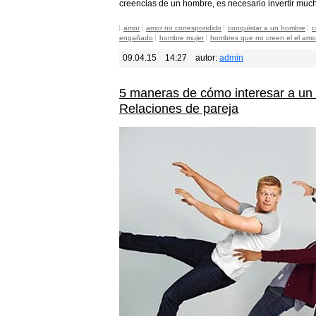
creencias de un hombre, es necesario invertir muc
amor
amor no correspondido
conquistar a un hombre
c
engañado
hombre mujer
hombres que no creen el el amo
09.04.15
14:27
autor:
admin
5 maneras de cómo interesar a un
Relaciones de pareja