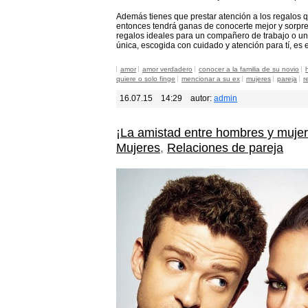
Además tienes que prestar atención a los regalos q
entonces tendrá ganas de conocerte mejor y sorpren
regalos ideales para un compañero de trabajo o un
única, escogida con cuidado y atención para tí, es 
amor
amor verdadero
conocer a la familia de su novio
quiere o solo finge
mencionar a su ex
mujeres
pareja
r
16.07.15
14:29
autor:
admin
¡La amistad entre hombres y mujer
Mujeres
,
Relaciones de pareja