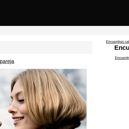
Encuentras cal
Encu
Encuentr
pareja