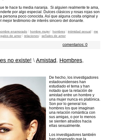
ue te hace tu media naranja. Si alguien realmente te ama,
derte por algo especial. Dulces clásicos y rosas rojas son
a persona poco conocida. Así que alguna cosita original y
el mejor testimonio de interés sincero del donante.
hombre enamorado
hombre mujer
hombres
intimidad sexual
me
egalos de amor
relaciones
señales de amor
comentarios: 0
es no existe!
\
Amistad
,
Hombres
,
De hecho, los investigadores
estadounidenses han
estudiado el tema y han
notado que la relación de
amistad entre un hombre y
una mujer nunca es platónica.
Son por lo general los
hombres los que imaginan
una relación romántica con
sus amigas, o por lo menos
se sienten atraídos hacia
ellas sexualmente.
Los investigadores también
han observado que la