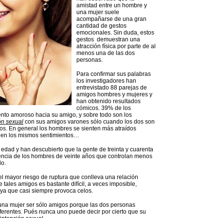
amistad entre un hombre y
una mujer suele
acompañarse de una gran
cantidad de gestos
emocionales. Sin duda, estos
gestos demuestran una
atracción física por parte de al
menos una de las dos
personas.
Para confirmar sus palabras
los investigadores han
entrevistado 88 parejas de
amigos hombres y mujeres y
han obtenido resultados
cómicos. 39% de los
nto amoroso hacia su amigo, y sobre todo son los
ón sexual
con sus amigos varones sólo cuando los dos son
hos. En general los hombres se sienten más atraídos
enen los mismos sentimientos…
 edad y han descubierto que la gente de treinta y cuarenta
rencia de los hombres de veinte años que controlan menos
do.
el mayor riesgo de ruptura que conlleva una relación
tales amigos es bastante difícil, a veces imposible,
 ya que casi siempre provoca celos.
 una mujer ser sólo amigos porque las dos personas
erentes. Pués nunca uno puede decir por cierto que su