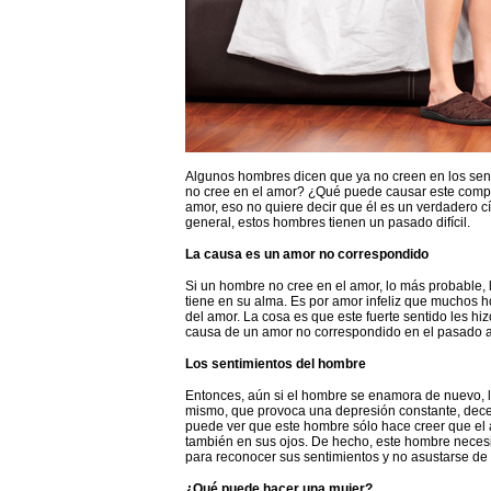
Algunos hombres dicen que ya no creen en los sent
no cree en el amor? ¿Qué puede causar este comp
amor, eso no quiere decir que él es un verdadero c
general, estos hombres tienen un pasado difícil.
La causa es un amor no correspondido
Si un hombre no cree en el amor, lo más probable,
tiene en su alma. Es por amor infeliz que muchos
del amor. La cosa es que este fuerte sentido les hiz
causa de un amor no correspondido en el pasado a
Los sentimientos del hombre
Entonces, aún si el hombre se enamora de nuevo, lo 
mismo, que provoca una depresión constante, decepc
puede ver que este hombre sólo hace creer que el a
también en sus ojos. De hecho, este hombre necesi
para reconocer sus sentimientos y no asustarse de 
¿Qué puede hacer una mujer?