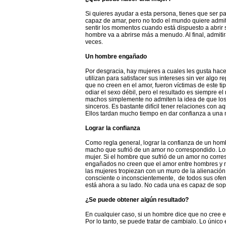
Si quieres ayudar a esta persona, tienes que ser p
capaz de amar, pero no todo el mundo quiere admiti
sentir los momentos cuando está dispuesto a abrir 
hombre va a abrirse más a menudo. Al final, admiti
veces.
Un hombre engañado
Por desgracia, hay mujeres a cuales les gusta hace
utilizan para satisfacer sus intereses sin ver alg
que no creen en el amor, fueron víctimas de este 
odiar el sexo débil, pero el resultado es siempre e
machos simplemente no admiten la idea de que los
sinceros. Es bastante difícil tener relaciones con
Ellos tardan mucho tiempo en dar confianza a una m
Lograr la confianza
Como regla general, lograr la confianza de un hom
macho que sufrió de un amor no correspondido. Los
mujer. Si el hombre que sufrió de un amor no corr
engañados no creen que el amor entre hombres y mu
las mujeres tropiezan con un muro de la alienaci
consciente o inconscientemente, de todos sus ofen
está ahora a su lado. No cada una es capaz de sop
¿Se puede obtener algún resultado?
En cualquier caso, si un hombre dice que no cree e
Por lo tanto, se puede tratar de cambialo. Lo único