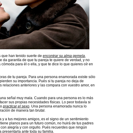
s que han tenido suerte de
encontrar su alma gemela
,
ie da garantía de que tu pareja te quiere de verdad, y no
ómoda para él o ella, y que te dice lo que quieres oír en
bras de tu pareja. Para una persona enamorada existe sólo
 pierden su importancia. Pués si tu pareja no deja de
 relaciones anteriores y las compara con vuestro amor, en
es una señal muy mala. Cuando para una persona es lo más
facer sus propias necesidades físicas. Lo peor todavía si
no
practicar el sexo
. Una persona enamorada nunca lo
ración de manera tan brutal.
lia y a tus mejores amigos, es el signo de un sentimiento
tiene planos para un futuro común, no huirá de tus padres
 con alegría y con orgullo. Pués recuerdes que ningún
 presentarla ante toda su familia.