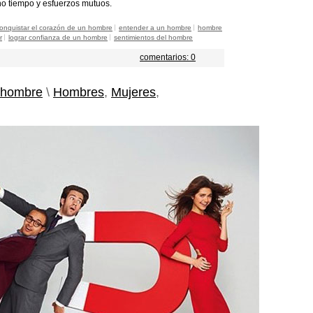
ho tiempo y esfuerzos mutuos.
onquistar el corazón de un hombre
entender a un hombre
hombre
r
lograr confianza de un hombre
sentimientos del hombre
comentarios: 0
 hombre
\
Hombres
,
Mujeres
,