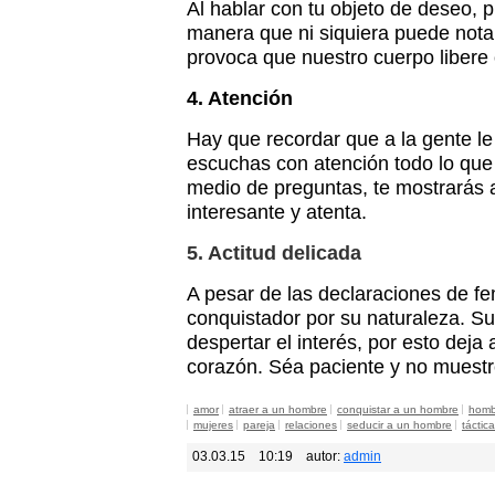
Al hablar con tu objeto de deseo, 
manera que ni siquiera puede nota
provoca que nuestro cuerpo libere
4. Atención
Hay que recordar que a la gente le
escuchas con atención todo lo que 
medio de preguntas, te mostrarás
interesante y atenta.
5. Actitud delicada
A pesar de las declaraciones de fe
conquistador por su naturaleza. Su 
despertar el interés, por esto deja 
corazón. Séa paciente y no muestr
amor
atraer a un hombre
conquistar a un hombre
homb
mujeres
pareja
relaciones
seducir a un hombre
táctic
03.03.15
10:19
autor:
admin