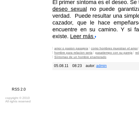
El primer síntoma es el deseo. Se 
deseo sexual
no puede garantiz
verdad. Puede resultar una simple 
cazador, que le hace empeñars
encuentre en su camino. Y si fa
existe.
Leer más
amor o pasion pasajera
como hombres muestran el amor
hombre para relacion seria
pasatiempo con su pareja
re
Síntomas de un hombre enamorado
05.08.11
08:23
autor:
admin
RSS 2.0
copyright © 2010
All rights reserved