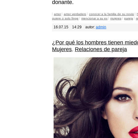
donante.
amor
amor verdadero
conocer a la familia de su novio
quiere o solo finge
mencionar a su ex
mujeres
pareja
r
16.07.15
14:29
autor:
admin
¿Por qué los hombres tienen mie
Mujeres
,
Relaciones de pareja