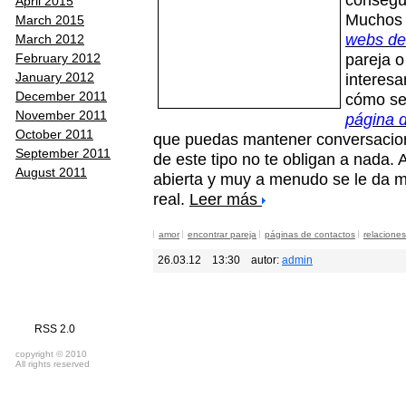
April 2015
Muchos j
March 2015
webs de
March 2012
pareja 
February 2012
interes
January 2012
December 2011
cómo se
November 2011
página 
October 2011
que puedas mantener conversacion
September 2011
de este tipo no te obligan a nada. 
August 2011
abierta y muy a menudo se le da m
real.
Leer más
amor
encontrar pareja
páginas de contactos
relaciones
26.03.12
13:30
autor:
admin
RSS 2.0
copyright © 2010
All rights reserved