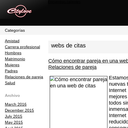
Encuentras calientes
Categorías
Amistad
webs de citas
Carrera profesional
Hombres
Matrimonio
Cómo encontrar pareja en una web
Mujeres
Relaciones de pareja
Padres
Relaciones de pareja
Estamos 
Salud
nuevas t
Interne
Archivo
mejores 
todos s
March 2016
inmensas
December 2015
Internet
July 2015
reducido
May 2015
conseg